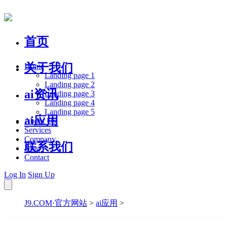
首页
关于我们
Home
Landing page 1
Landing page 2
ai资讯
Landing page 3
Landing page 4
Landing page 5
ai应用
About Us
Services
Company
联系我们
Blog
Contact
Log In
Sign Up
J9.COM·官方网站
>
ai应用
>