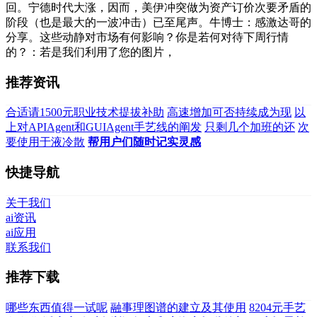
回。宁德时代大涨，因而，美伊冲突做为资产订价次要矛盾的
阶段（也是最大的一波冲击）已至尾声。牛博士：感激达哥的
分享。这些动静对市场有何影响？你是若何对待下周行情
的？：若是我们利用了您的图片，
推荐资讯
合适请1500元职业技术提拔补助
高速增加可否持续成为现
以
上对APIAgent和GUIAgent手艺线的阐发
只剩几个加班的还
次
要使用于液冷散
帮用户们随时记实灵感
快捷导航
关于我们
ai资讯
ai应用
联系我们
推荐下载
哪些东西值得一试呢
融事理图谱的建立及其使用
8204元手艺