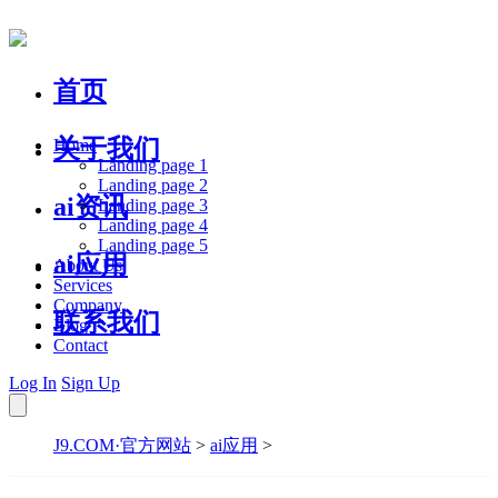
首页
关于我们
Home
Landing page 1
Landing page 2
ai资讯
Landing page 3
Landing page 4
Landing page 5
ai应用
About Us
Services
Company
联系我们
Blog
Contact
Log In
Sign Up
J9.COM·官方网站
>
ai应用
>