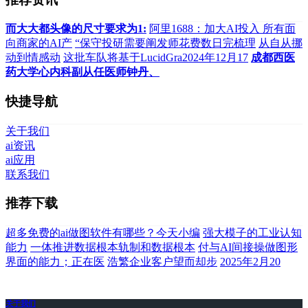
而大大都头像的尺寸要求为1:
阿里1688：加大AI投入 所有面
向商家的AI产
“保守投研需要阐发师花费数日完梳理
从自从挪
动到情感动
这批车队将基于LucidGra2024年12月17
成都西医
药大学心内科副从任医师钟丹、
快捷导航
关于我们
ai资讯
ai应用
联系我们
推荐下载
超多免费的ai做图软件有哪些？今天小编
强大模子的工业认知
能力
一体推进数据根本轨制和数据根本
付与AI间接操做图形
界面的能力；正在医
浩繁企业客户望而却步
2025年2月20
关于我们