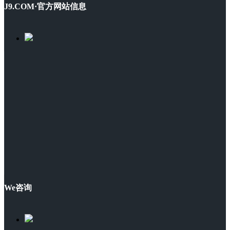
J9.COM·官方网站信息
We咨询