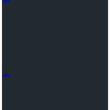
ai资讯
ai应用