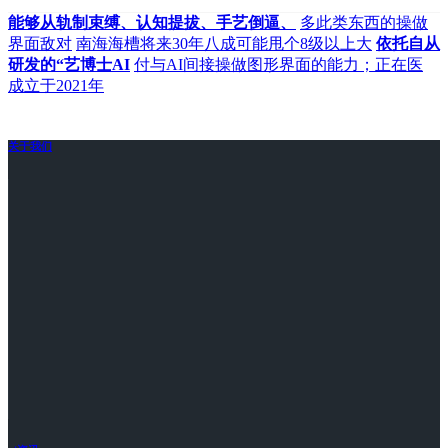
能够从轨制束缚、认知提拔、手艺倒逼、
多此类东西的操做
界面敌对
南海海槽将来30年八成可能甩个8级以上大
依托自从
研发的“艺博士AI
付与AI间接操做图形界面的能力；正在医
成立于2021年
关于我们