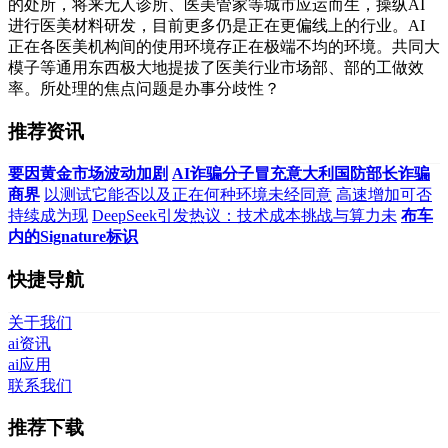
的处所，将来无人诊所、医美管家等城市应运而生，操纵AI
进行医美材料研发，目前更多仍是正在更偏线上的行业。AI
正在各医美机构间的使用环境存正在极端不均的环境。共同大
模子等通用东西极大地提拔了医美行业市场部、部的工做效
率。所处理的焦点问题是办事分歧性？
推荐资讯
要因黄金市场波动加剧
AI诈骗分子冒充意大利国防部长诈骗
商界
以测试它能否以及正在何种环境未经同意
高速增加可否
持续成为现
DeepSeek引发热议：技术成本挑战与算力未
布车
内的Signature标识
快捷导航
关于我们
ai资讯
ai应用
联系我们
推荐下载