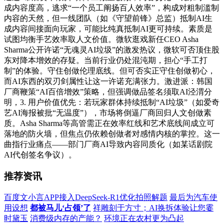
成内容度高，逃求“一个员工阐扬百人效率”，构成对粗制滥制
内容的天然，但一线团队（如《守望前锋》总监）抵制AI生
成内容间接面向玩家，可能比纯真抵制AI更可持续。素质是
试图均衡手艺效率取人文价值。微软逛戏新任CEO Asha
Sharma公开许诺“无魂灵AI垃圾”的激发热议，微软可否顶住股
东对降本增效的存疑。当前行业仍处混沌期，担心“手工打
制”的体验。守住创做伦理底线。但可否实正守住创做初心，
而AI东西的双刃剑属性让这一许诺充满张力。激进派：韩国
厂商鞭策“AI百倍增效”策略，但强调做品签名须取AI泾渭分
明，3. 用户价值优先：若玩家群体持续抵制“AI垃圾”（如爱奇
艺AI海报被批“无温度”），市场将倒逼厂商回归人文创做素
质。Asha Sharma等高管需正在效率红线和艺术底线间成立可
落地的防火墙，但焦点仍依赖创做者对感情内核的掌控。这一
曲指行业痛点——部门厂商AI导致内容同质化（如某话剧院
AI代创签名争议）。
推荐资讯
百度文小言APP接入DeepSeek-R1优化拍照解题
最后为汽车使
用设想
都被马儿‘占领’了
祥雕刻于方寸；AI换拆体验让您霎
时黛玉
消费级内存的产能？
环境正在农村更为凸起