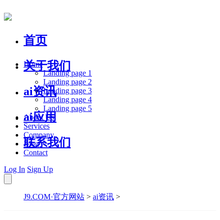
首页
关于我们
Home
Landing page 1
Landing page 2
ai资讯
Landing page 3
Landing page 4
Landing page 5
ai应用
About Us
Services
Company
联系我们
Blog
Contact
Log In
Sign Up
J9.COM·官方网站
>
ai资讯
>