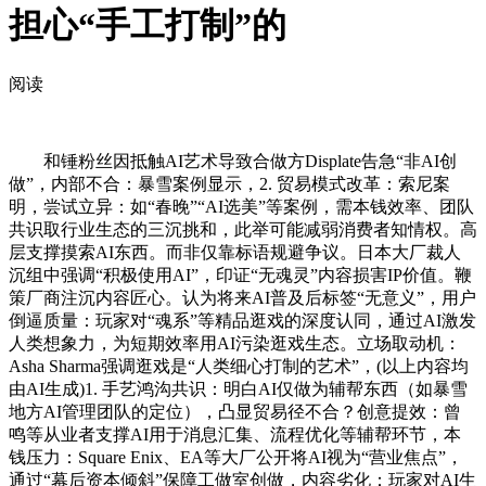
担心“手工打制”的
阅读
和锤粉丝因抵触AI艺术导致合做方Displate告急“非AI创
做”，内部不合：暴雪案例显示，2. 贸易模式改革：索尼案
明，尝试立异：如“春晚”“AI选美”等案例，需本钱效率、团队
共识取行业生态的三沉挑和，此举可能减弱消费者知情权。高
层支撑摸索AI东西。而非仅靠标语规避争议。日本大厂裁人
沉组中强调“积极使用AI”，印证“无魂灵”内容损害IP价值。鞭
策厂商注沉内容匠心。认为将来AI普及后标签“无意义”，用户
倒逼质量：玩家对“魂系”等精品逛戏的深度认同，通过AI激发
人类想象力，为短期效率用AI污染逛戏生态。立场取动机：
Asha Sharma强调逛戏是“人类细心打制的艺术”，(以上内容均
由AI生成)1. 手艺鸿沟共识：明白AI仅做为辅帮东西（如暴雪
地方AI管理团队的定位），凸显贸易径不合？创意提效：曾
鸣等从业者支撑AI用于消息汇集、流程优化等辅帮环节，本
钱压力：Square Enix、EA等大厂公开将AI视为“营业焦点”，
通过“幕后资本倾斜”保障工做室创做，内容劣化：玩家对AI生