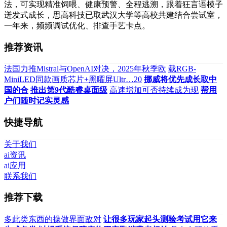
法，可实现精准饲喂、健康预警、全程逃溯，跟着狂言语模子
迸发式成长，思高科技已取武汉大学等高校共建结合尝试室，
一年来，频频调试优化、排查手艺卡点。
推荐资讯
法国力推Mistral与OpenAI对决，2025年秋季欧
载RGB-
MiniLED同款画质芯片+黑曜屏Ultr…20
挪威将优先成长取中
国的合
推出第9代酷睿桌面级
高速增加可否持续成为现
帮用
户们随时记实灵感
快捷导航
关于我们
ai资讯
ai应用
联系我们
推荐下载
多此类东西的操做界面敌对
让很多玩家起头测验考试用它来