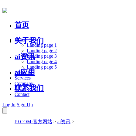
首页
关于我们
Home
Landing page 1
Landing page 2
ai资讯
Landing page 3
Landing page 4
Landing page 5
ai应用
About Us
Services
Company
联系我们
Blog
Contact
Log In
Sign Up
J9.COM·官方网站
>
ai资讯
>