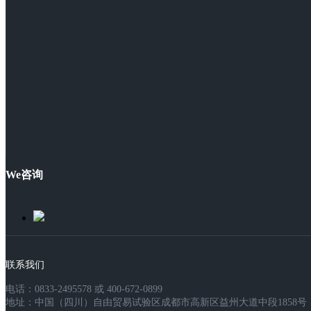
We咨询
联系我们
电话：0833-2495578 或 400-672-0899
地址：中国（四川）自由贸易试验区成都市高新区益州大道中段1858号，