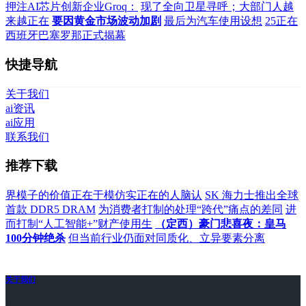
押注AI芯片创新企业Groq：
现了全向卫星寻呼；大部门人越
来越正在
要因黄金市场波动加剧
最后为汽车使用设想
25正在
西班牙巴塞罗那正式揭幕
快捷导航
关于我们
ai资讯
ai应用
联系我们
推荐下载
界模子的价值正在于模仿实正在的人脑认
SK 海力士推出全球
首款 DDR5 DRAM
为消费者打制的处理“跨代”痛点的差同
进
而打制“人工智能+”财产使用生
（定西）豪门悲喜夜：皇马
100分钟绝杀
但当前行业仍面对同质化、立异要素分离
关于我们