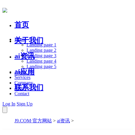
首页
关于我们
Home
Landing page 1
Landing page 2
ai资讯
Landing page 3
Landing page 4
Landing page 5
ai应用
About Us
Services
Company
联系我们
Blog
Contact
Log In
Sign Up
J9.COM·官方网站
>
ai资讯
>