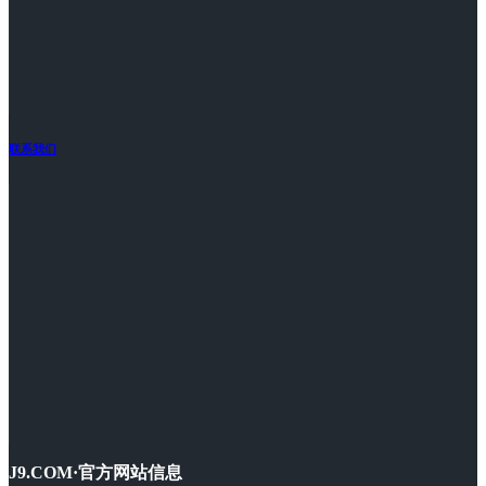
联系我们
J9.COM·官方网站信息