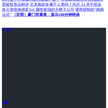
受能投资品种进
艺术真的专属于人类吗？也许 AI 并不答应
多元变现体例是ToC属性较强的大模子公司
谬而研制的“跳棋
法式”
（定西）豪门悲喜夜：皇马100分钟绝杀
关于我们
ai资讯