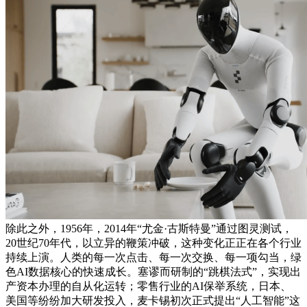
除此之外，1956年，2014年“尤金·古斯特曼”通过图灵测试，
20世纪70年代，以立异的鞭策冲破，这种变化正正在各个行业
持续上演。人类的每一次点击、每一次交换、每一项勾当，绿
色AI数据核心的快速成长。塞谬而研制的“跳棋法式”，实现出
产资本办理的自从化运转；零售行业的AI保举系统，日本、
美国等纷纷加大研发投入，麦卡锡初次正式提出“人工智能”这