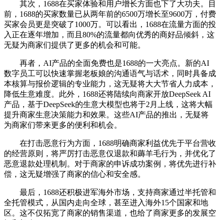
其次，1688在买家体验和用户增长方面也下了大功夫。目
前，1688的买家数量已从两年前的6500万增长至9600万，付费
买家会员更是突破了1000万。可以看出，1688在流量方面的投
入正在逐年增加，而且80%的流量都向优秀的商好品倾斜，这
无疑为商家们提供了更多的机会和可能。
再者，AI产品的全面免费也是1688的一大亮点。新的AI
数字员工可以快速掌握老板娘的沟通语气与话术，同时具备成
本核算与报价逻辑的专业能力，这无疑将大大节省人力成本，
降低生意难度。此外，1688还将陆续向商家开放DeepSeek AI
产品，基于DeepSeek的生意大模型也将于2月上线，这将大幅
提升商家生意决策能力和效果。这些AI产品的推出，无疑将
为商家们带来更多的便利和机会。
在打击恶意行为方面，1688明确商家利益优先于平台营收
的经营原则，将严厉打击恶意仅退款和薅羊毛行为，并优化了
恶意退款处理机制。对于商家的申诉成功案例，将优先进行补
偿，这无疑增强了商家的信心和安全感。
最后，1688还积极进军海外市场，支持商家通过半托管和
全托管模式，从国内走向全球，甚至进入海外15个国家和地
区。这不仅拓宽了商家的销售渠道，也给了商家更多的发展空