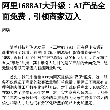
阿里1688AI大升级：AI产品全
面免费，引领商家迈入
阅读
随着科技的飞速发展，人工智能（AI）正在逐渐渗透到
商业的各个领域。阿里巴巴旗下的源头厂货直供直销平台
1688，近日启动了针对产业带源头厂商的招商活动，并发布了
五大“破卷”举措，其中最引人注目的是AI产品的全面免费，这
无疑将引领商家迈入智能商业时代。
首先，我们来看看1688为商家提供的“双保”服务。这一服
务不仅保证了商家的获客数量和订单数量，更保证了商家有合
理利润去做工厂数字化转型升级。对于诚信通商家，1688承诺
在60天内至少拿到30个客户；对于实力商家和超级工厂，则是
在半年内买家数翻倍。这样的举措无疑为商家们提供了强大的
信心和动力，让他们在数字化转型的道路上更加坚定。