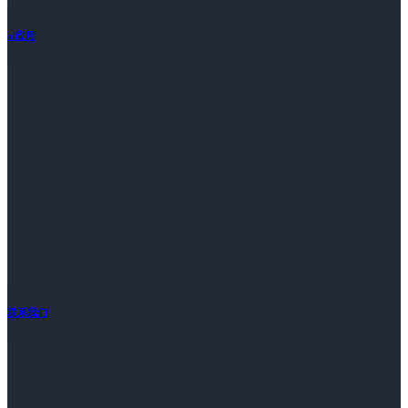
ai应用
联系我们